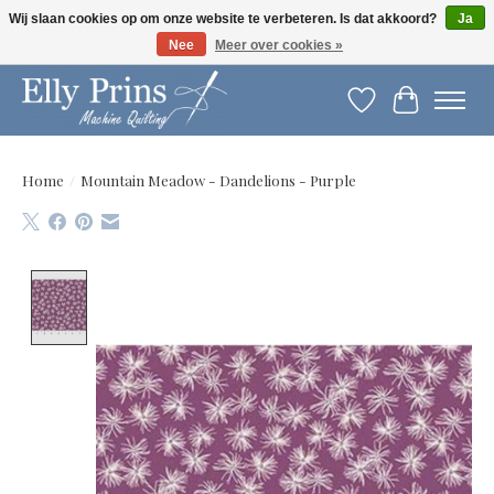
Wij slaan cookies op om onze website te verbeteren. Is dat akkoord?
Ja
Nee
Meer over cookies »
Let op: gewijzigde openingstijden!
Verlanglijst
Winkelwag
Home
/
Mountain Meadow - Dandelions - Purple
Product image slideshow Items