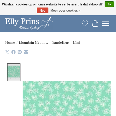
Wij slaan cookies op om onze website te verbeteren. Is dat akkoord?
Ja
Nee
Meer over cookies »
Let op: gewijzigde openingstijden!
Verlanglijst
Winkelwag
Home
/
Mountain Meadow - Dandelions - Mint
Product image slideshow Items