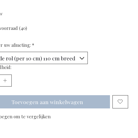
tw
voorraad (40)
er uw afmeting:
*
lheid:
Toevoegen aan winkelwagen
oegen om te vergelijken