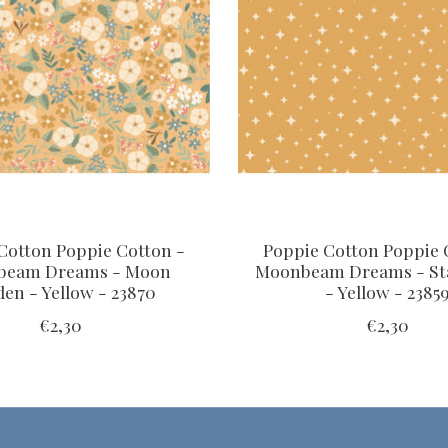
Cotton Poppie Cotton -
Poppie Cotton Poppie 
beam Dreams - Moon
Moonbeam Dreams - Sta
en - Yellow - 23870
- Yellow - 2385
€2,30
€2,30