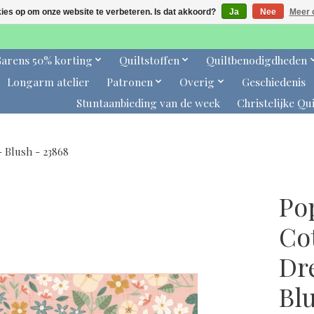
kies op om onze website te verbeteren. Is dat akkoord?
Ja
Nee
Meer 
arens 50% korting
Quiltstoffen
Quiltbenodigdheden
Longarm atelier
Patronen
Overig
Geschiedenis
Stuntaanbieding van de week
Christelijke Qui
 Blush - 23868
Po
Co
Dr
Bl