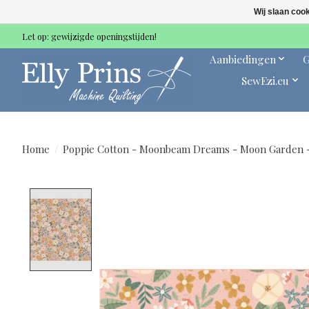
Wij slaan coo
Let op: gewijzigde openingstijden!
Aanbiedingen
G
SewEzi.eu
Home
/
Poppie Cotton - Moonbeam Dreams - Moon Garden -
Product image slideshow Items