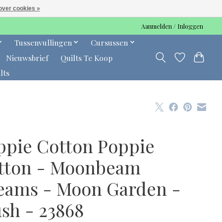
over cookies »
Aanmelden / Inloggen
Tussenvullingen
Cursussen
Nieuwsbrief
Quilts Te Koop
lts
ppie Cotton Poppie
tton - Moonbeam
eams - Moon Garden -
ush - 23868