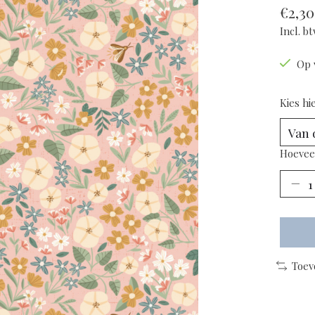
€2,30
Incl. b
Op 
Kies hi
Hoevee
Toev