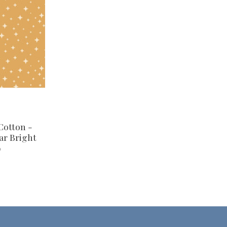
Cotton -
r Bright
9