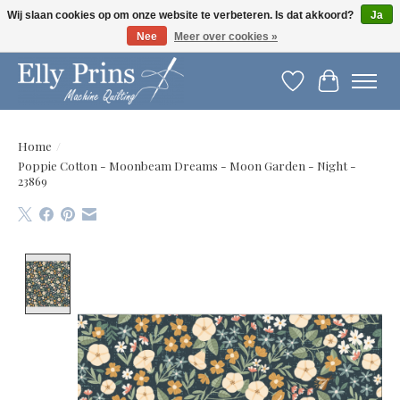
Wij slaan cookies op om onze website te verbeteren. Is dat akkoord?
Ja
Nee
Meer over cookies »
Let op: gewijzigde openingstijden!
Verlanglijst
Winkelwag
Home
/
Poppie Cotton - Moonbeam Dreams - Moon Garden - Night -
23869
Product image slideshow Items