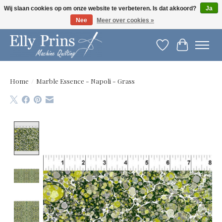
Wij slaan cookies op om onze website te verbeteren. Is dat akkoord?
Ja
Nee
Meer over cookies »
Let op: gewijzigde openingstijden!
Verlanglijst
Winkelwag
Home
/
Marble Essence - Napoli - Grass
Product image slideshow Items