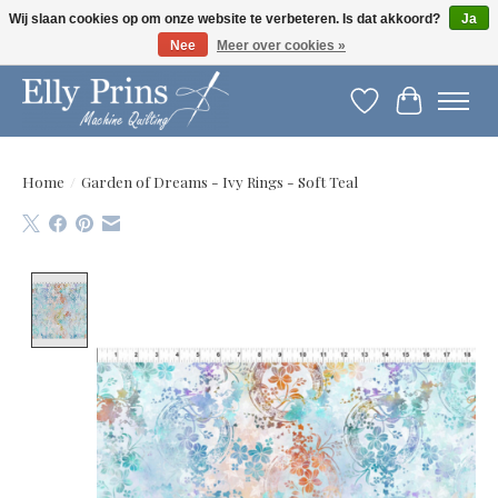
Wij slaan cookies op om onze website te verbeteren. Is dat akkoord?
Ja
Nee
Meer over cookies »
Let op: gewijzigde openingstijden!
Verlanglijst
Winkelwag
Home
/
Garden of Dreams - Ivy Rings - Soft Teal
Product image slideshow Items