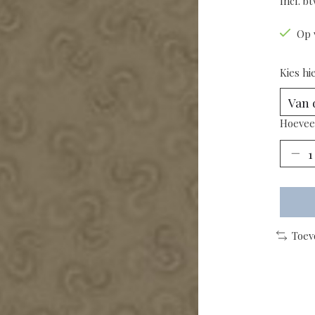
Incl. b
Op 
Kies hi
Hoevee
Toev