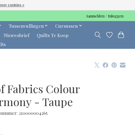
over cookies »
Aanmelden / Inloggen
Tussenvullingen
Cursussen
Nieuwsbrief
Quilts Te Koop
lts
f Fabrics Colour
rmony - Taupe
lnummer: 210000004265