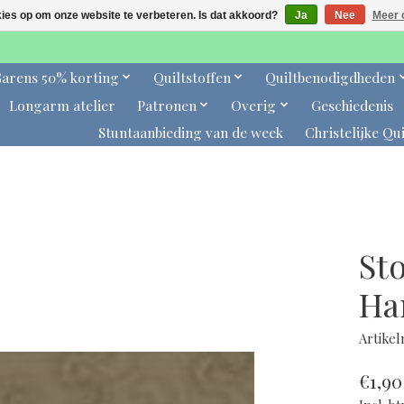
kies op om onze website te verbeteren. Is dat akkoord?
Ja
Nee
Meer 
arens 50% korting
Quiltstoffen
Quiltbenodigdheden
Longarm atelier
Patronen
Overig
Geschiedenis
Stuntaanbieding van de week
Christelijke Qui
Sto
Ha
Artike
€1,90