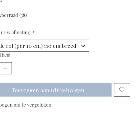
tw
voorraad (38)
er uw afmeting:
*
lheid:
Toevoegen aan winkelwagen
oegen om te vergelijken