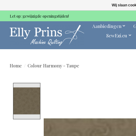
Wij slaan coo
Let op: gewijzigde openingstijden!
Aanbiedingen
G
SewEzi.eu
Home
/
Colour Harmony - Taupe
Product image slideshow Items