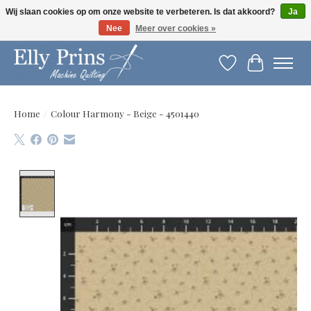
Wij slaan cookies op om onze website te verbeteren. Is dat akkoord?
Ja
Nee
Meer over cookies »
Let op: gewijzigde openingstijden!
Verlanglijst
Winkelwag
Home
/
Colour Harmony - Beige - 4501440
Product image slideshow Items