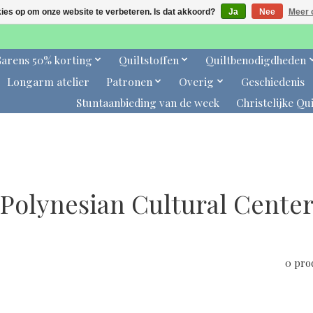
kies op om onze website te verbeteren. Is dat akkoord?
Ja
Nee
Meer 
arens 50% korting
Quiltstoffen
Quiltbenodigdheden
Longarm atelier
Patronen
Overig
Geschiedenis
Stuntaanbieding van de week
Christelijke Qui
Polynesian Cultural Cente
0 pro