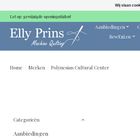
Wij slaan coo
Let op: gewijzigde openingstijden!
Aanbiedingen
G
SewEzi.eu
Home
/
Merken
/
Polynesian Cultural Center
Categorieën
Aanbiedingen