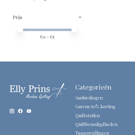
Prijs
Minimale prijswaarde
Price maximum value
€
0
- €
5
Categorieën
Aanbiedingen
Garens 50% korting
Quiltstoffen
Quiltbenodigdheden
Tussenvullingen