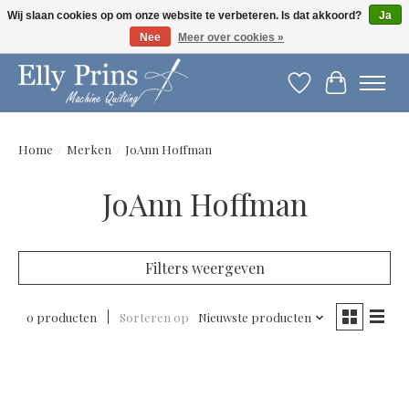
Wij slaan cookies op om onze website te verbeteren. Is dat akkoord?
Ja
Nee
Meer over cookies »
Let op: gewijzigde openingstijden!
Verlanglijst
Winkelwag
Home
/
Merken
/
JoAnn Hoffman
JoAnn Hoffman
Filters weergeven
0 producten
Sorteren op
Nieuwste producten