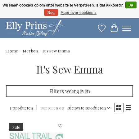
Wij slaan cookies op om onze website te verbeteren. Is dat akkoord?
Ja
Nee
Meer over cookies »
Let op: gewijzigde openingstijden!
Verlanglijst
Winkelwag
Home
/
Merken
/
It's Sew Emma
It's Sew Emma
Filters weergeven
1 producten
Sorteren op
Nieuwste producten
Sale