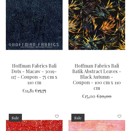
Hoffman Fabrics Bali
Hoffman Fabrics Bali
Dots - Macaw - 3019-
Batik Abstract Leaves -
117 - Coupon - 75 cm x
Black Autumn -
110 cm
Coupon - 100 cm x 110
cm
€11,81
€15,75
€15,00
€20,00
Sale
Sale