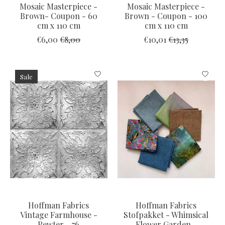
Mosaic Masterpiece -
Mosaic Masterpiece -
Brown- Coupon - 60
Brown - Coupon - 100
cm x 110 cm
cm x 110 cm
€6,00
€8,00
€10,01
€13,35
Sale
Hoffman Fabrics
Hoffman Fabrics
Vintage Farmhouse -
Stofpakket - Whimsical
Pewter - 76
Flower Garden -