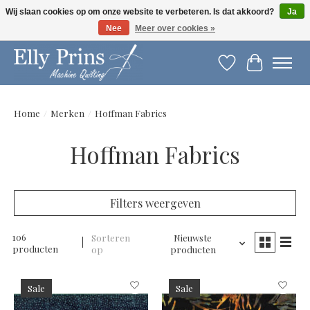
Wij slaan cookies op om onze website te verbeteren. Is dat akkoord?
Ja
Nee
Meer over cookies »
Let op: gewijzigde openingstijden!
Verlanglijst
Winkelwag
Home
/
Merken
/
Hoffman Fabrics
Hoffman Fabrics
Filters weergeven
106
Sorteren
Nieuwste
producten
op
producten
Sale
Sale