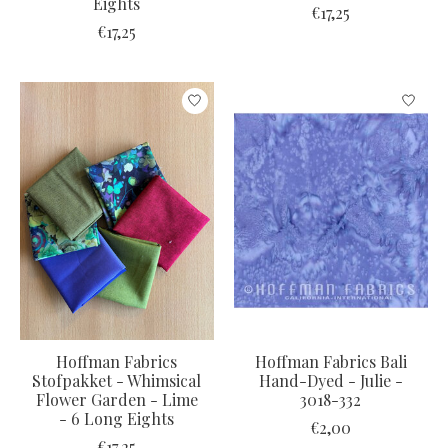
Eights
€17,25
€17,25
Hoffman Fabrics
Hoffman Fabrics Bali
Stofpakket - Whimsical
Hand-Dyed - Julie -
Flower Garden - Lime
3018-332
- 6 Long Eights
€2,00
€17,25