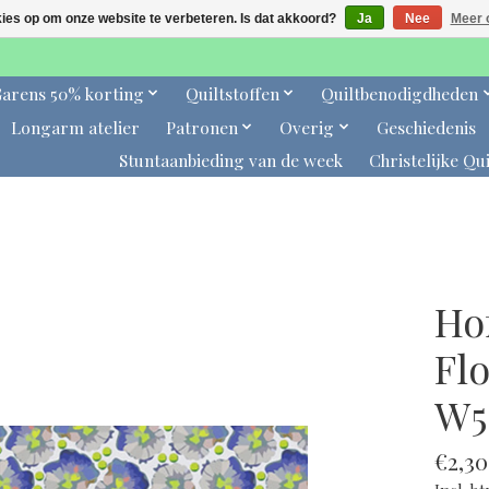
kies op om onze website te verbeteren. Is dat akkoord?
Ja
Nee
Meer 
arens 50% korting
Quiltstoffen
Quiltbenodigdheden
Longarm atelier
Patronen
Overig
Geschiedenis
Stuntaanbieding van de week
Christelijke Qui
Ho
Fl
W5
€2,30