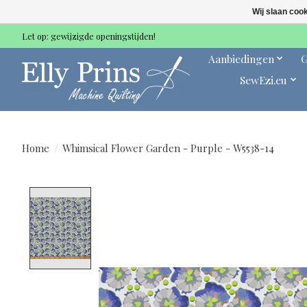
Wij slaan coo
Let op: gewijzigde openingstijden!
Aanbiedingen
G
SewEzi.eu
Home
/
Whimsical Flower Garden - Purple - W5538-14
Product image slideshow Items