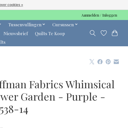
over cookies »
Aanmelden / Inloggen
Tussenvullingen
Cursussen
Nieuwsbrief
Quilts Te Koop
lts
ffman Fabrics Whimsical
ower Garden - Purple -
538-14