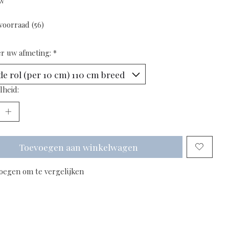
tw
voorraad (56)
er uw afmeting:
*
lheid:
Toevoegen aan winkelwagen
oegen om te vergelijken