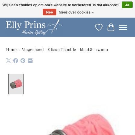
Wij slaan cookies op om onze website te verbeteren. Is dat akkoord?
Ja
Nee
Meer over cookies »
Let op: gewijzigde openingstijden!
Verlanglijst
Winkelwag
Home
/
Vingerhoed - Silicon Thimble - Maat S - 14 mm
Product image slideshow Items