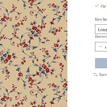
Op 
Kies hi
Hoevee
Toev