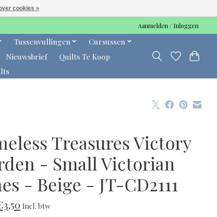
over cookies »
Aanmelden / Inloggen
Tussenvullingen
Cursussen
Nieuwsbrief
Quilts Te Koop
lts
meless Treasures Victory
rden - Small Victorian
nes - Beige - JT-CD2111
€3,50
Incl. btw