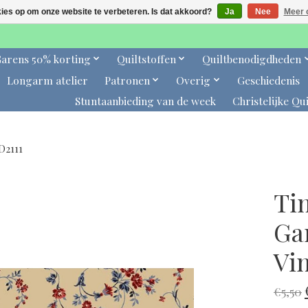
kies op om onze website te verbeteren. Is dat akkoord?
Ja
Nee
Meer 
arens 50% korting
Quiltstoffen
Quiltbenodigdheden
Longarm atelier
Patronen
Overig
Geschiedenis
Stuntaanbieding van de week
Christelijke Qui
D2111
Ti
Ga
Vi
€5,50