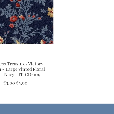
ess Treasures Victory
 - Large Vinted Floral
 - Navy - JT-CD2109
€3,00
€5,00