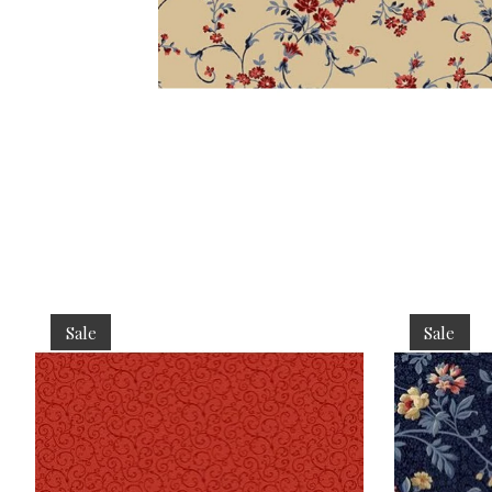
Items van productcarrousel
Sale
Sale