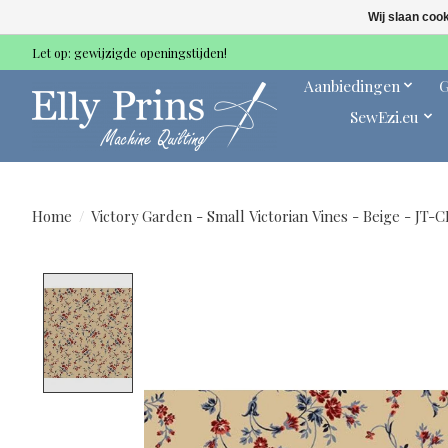
Wij slaan coo
Let op: gewijzigde openingstijden!
Aanbiedingen
G
SewEzi.eu
Home
/
Victory Garden - Small Victorian Vines - Beige - JT-C
Product image slideshow Items