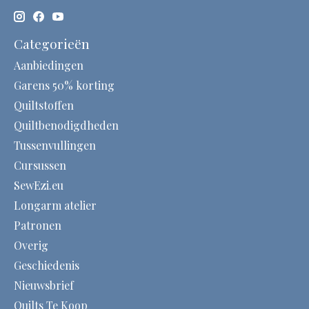
Categorieën
Aanbiedingen
Garens 50% korting
Quiltstoffen
Quiltbenodigdheden
Tussenvullingen
Cursussen
SewEzi.eu
Longarm atelier
Patronen
Overig
Geschiedenis
Nieuwsbrief
Quilts Te Koop