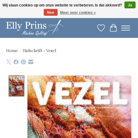
Wij slaan cookies op om onze website te verbeteren. Is dat akkoord?
Ja
Nee
Meer over cookies »
Let op: gewijzigde openingstijden!
Verlanglijst
Winkelwag
Home
/
Tijdschrift - Vezel
Product image slideshow Items