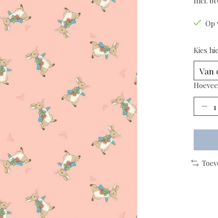
Incl. b
Op 
Kies hi
Hoevee
Toev