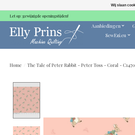
Wij slaan coo
Let op: gewijzigde openingstijden!
Aanbiedingen
G
SewEzi.eu
Home
/
The Tale of Peter Rabbit - Peter Toss - Coral - C147
Product image slideshow Items