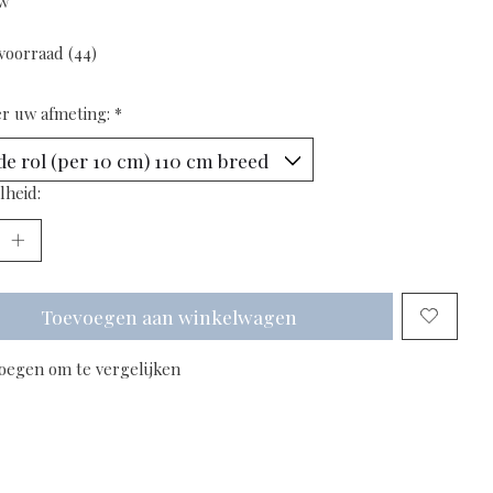
tw
voorraad (44)
er uw afmeting:
*
lheid:
Toevoegen aan winkelwagen
oegen om te vergelijken