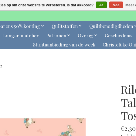
kies op om onze website te verbeteren. Is dat akkoord?
Ja
Nee
Meer 
arens 50% korting
Quiltstoffen
Quiltbenodigdheden
Longarm atelier
Patronen
Overig
Geschiedenis
Stuntaanbieding van de week
Christelijke Qui
02
Ri
Tal
Tos
€2,30