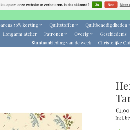
kies op om onze website te verbeteren. Is dat akkoord?
Ja
Nee
Meer 
arens 50% korting
Quiltstoffen
Quiltbenodigdheden
Longarm atelier
Patronen
Overig
Geschiedenis
Stuntaanbieding van de week
Christelijke Qui
He
Ta
€1,90
Incl. b