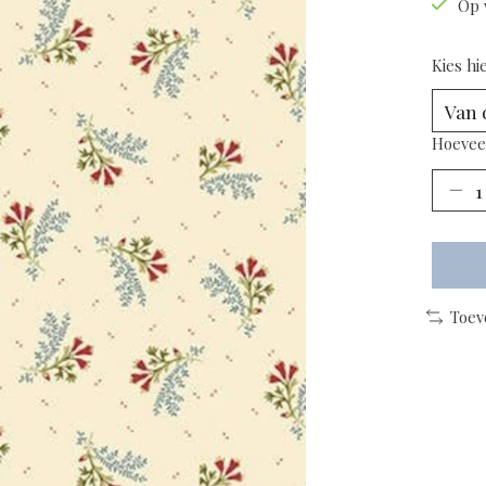
Op 
Kies hi
Hoevee
Toev