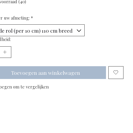
voorraad (40)
er uw afmeting:
*
lheid:
Toevoegen aan winkelwagen
oegen om te vergelijken