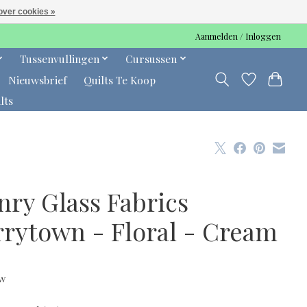
over cookies »
Aanmelden / Inloggen
Tussenvullingen
Cursussen
Nieuwsbrief
Quilts Te Koop
lts
nry Glass Fabrics
rrytown - Floral - Cream
tw