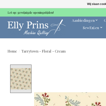
Wij slaan coo
Let op: gewijzigde openingstijden!
Aanbiedingen
G
SewEzi.eu
Home
/
Tarrytown - Floral - Cream
Product image slideshow Items