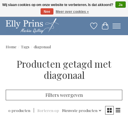
Wij slaan cookies op om onze website te verbeteren. Is dat akkoord?
Ja
Nee
Meer over cookies »
Let op: gewijzigde openingstijden!
Verlanglijst
Winkelwag
Home
/
Tags
/
diagonaal
Producten getagd met
diagonaal
Filters weergeven
0 producten
Sorteren op
Nieuwste producten