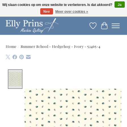
Wij slaan cookies op om onze website te verbeteren. Is dat akkoord?
Ja
Nee
Meer over cookies »
Let op: gewijzigde openingstijden!
Verlanglijst
Winkelwag
Home
/
Summer School - Hedgehog - Ivory - 52465-4
Product image slideshow Items