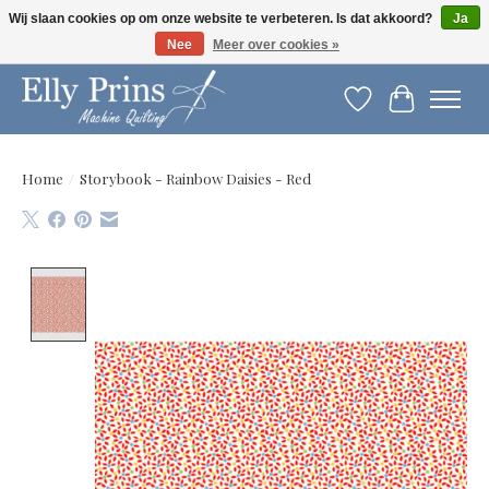
Wij slaan cookies op om onze website te verbeteren. Is dat akkoord?
Ja
Nee
Meer over cookies »
Let op: gewijzigde openingstijden!
Verlanglijst
Winkelwag
Home
/
Storybook - Rainbow Daisies - Red
Product image slideshow Items