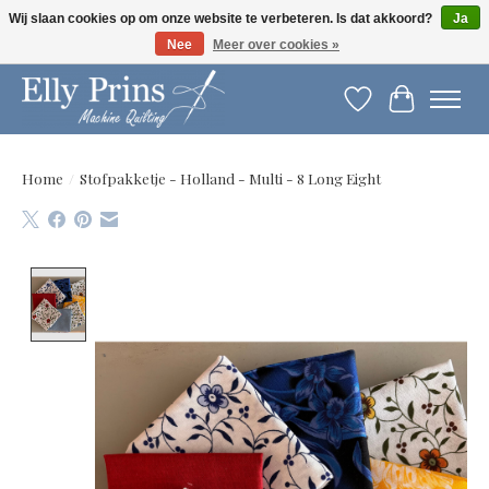
Wij slaan cookies op om onze website te verbeteren. Is dat akkoord?
Ja
Nee
Meer over cookies »
Let op: gewijzigde openingstijden!
Verlanglijst
Winkelwag
Home
/
Stofpakketje - Holland - Multi - 8 Long Eight
Product image slideshow Items