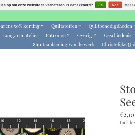
kies op om onze website te verbeteren. Is dat akkoord?
Ja
Nee
Meer 
arens 50% korting
Quiltstoffen
Quiltbenodigdheden
Longarm atelier
Patronen
Overig
Geschiedenis
Stuntaanbieding van de week
Christelijke Qui
Sto
Se
€2,10
Incl. b