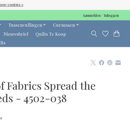
over cookies »
Aanmelden / Inloggen
Tussenvullingen
Cursussen
Nieuwsbrief
Quilts Te Koop
lts
f Fabrics Spread the
eds - 4502-038
tw