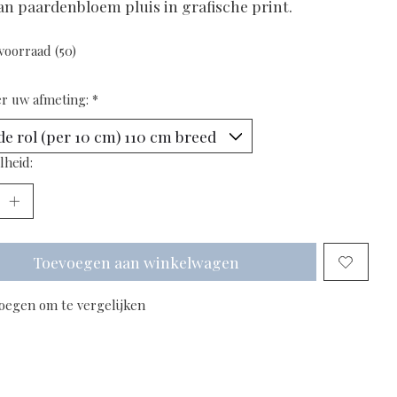
an paardenbloem pluis in grafische print.
voorraad (50)
er uw afmeting:
*
lheid:
Toevoegen aan winkelwagen
oegen om te vergelijken