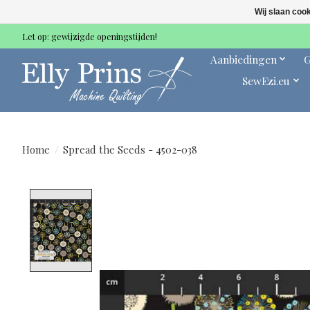
Wij slaan coo
Let op: gewijzigde openingstijden!
Aanbiedingen
G
SewEzi.eu
Home
/
Spread the Seeds - 4502-038
Product image slideshow Items