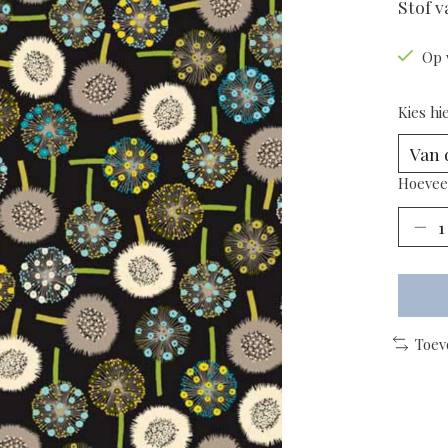
Stof v
Op 
Kies hi
Hoevee
Toev