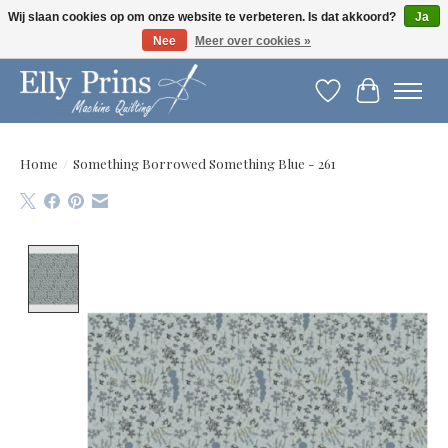
Wij slaan cookies op om onze website te verbeteren. Is dat akkoord?
Ja
Nee
Meer over cookies »
Let op: gewijzigde openingstijden!
Verlanglijst
Winkelwag
Home
/
Something Borrowed Something Blue - 261
Product image slideshow Items