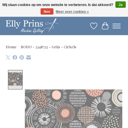
Wij slaan cookies op om onze website te verbeteren. Is dat akkoord?
Ja
Nee
Meer over cookies »
Let op: gewijzigde openingstijden!
Verlanglijst
Winkelwag
Home
/
SOHO - 2248722 - Grijs - Cirkels
Product image slideshow Items