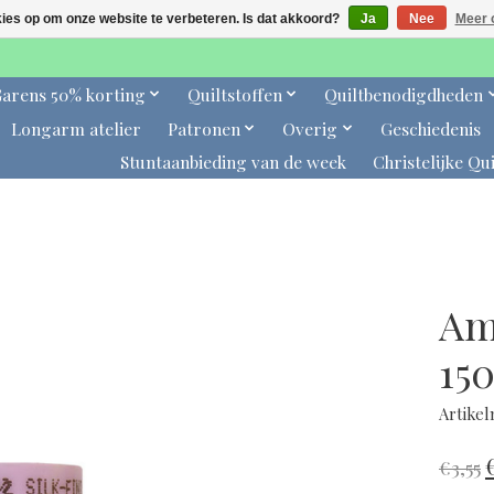
kies op om onze website te verbeteren. Is dat akkoord?
Ja
Nee
Meer 
arens 50% korting
Quiltstoffen
Quiltbenodigdheden
Longarm atelier
Patronen
Overig
Geschiedenis
Stuntaanbieding van de week
Christelijke Qui
Am
15
Artike
€3,55