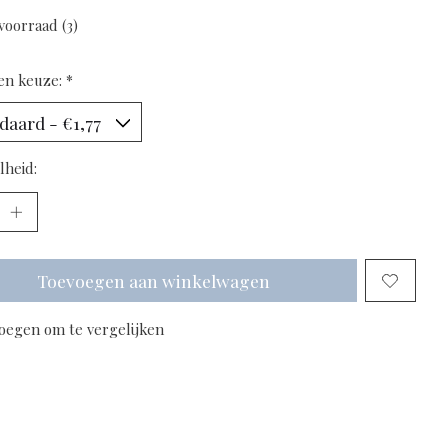
voorraad (3)
en keuze:
*
lheid:
Toevoegen aan winkelwagen
oegen om te vergelijken