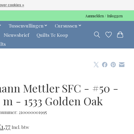
over cookies »
Aanmelden / Inloggen
Tussenvullingen
Cursussen
Nieuwsbrief
Quilts Te Koop
lts
ann Mettler SFC - #50 -
0 m - 1533 Golden Oak
lnummer: 210000001995
€1,77
Incl. btw