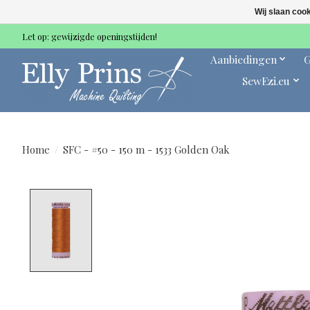
Wij slaan coo
Let op: gewijzigde openingstijden!
Aanbiedingen
G
SewEzi.eu
Home
/
SFC - #50 - 150 m - 1533 Golden Oak
Product image slideshow Items