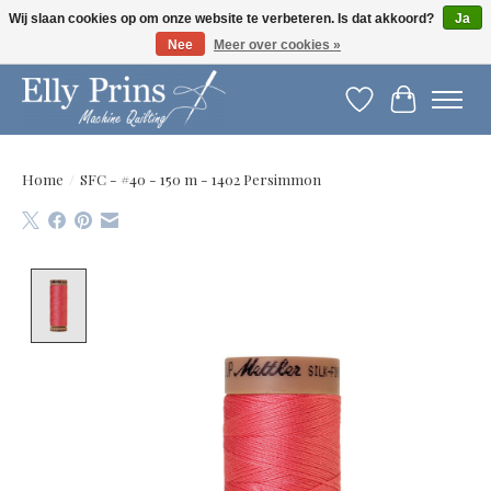
Wij slaan cookies op om onze website te verbeteren. Is dat akkoord?
Ja
Nee
Meer over cookies »
Let op: gewijzigde openingstijden!
Verlanglijst
Winkelwag
Home
/
SFC - #40 - 150 m - 1402 Persimmon
Product image slideshow Items