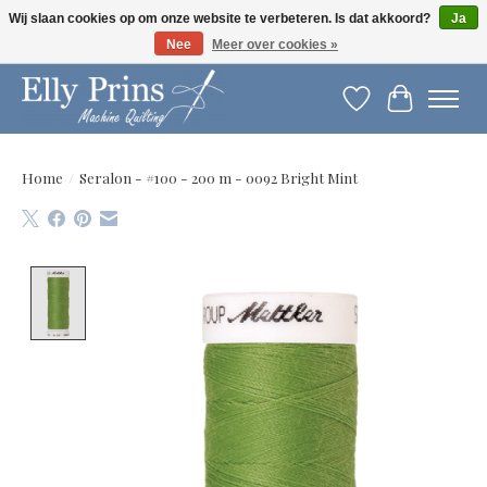
Wij slaan cookies op om onze website te verbeteren. Is dat akkoord?
Ja
Nee
Meer over cookies »
Let op: gewijzigde openingstijden!
Verlanglijst
Winkelwag
Home
/
Seralon - #100 - 200 m - 0092 Bright Mint
Product image slideshow Items