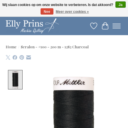
Wij slaan cookies op om onze website te verbeteren. Is dat akkoord?
Ja
Nee
Meer over cookies »
Let op: gewijzigde openingstijden!
Verlanglijst
Winkelwag
Home
/
Seralon - #100 - 200 m - 1282 Charcoal
Product image slideshow Items