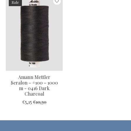
Sale
Amann Mettler
Seralon - #100 - 1000
m - 0416 Dark
Charcoal
€5,15
€10,30