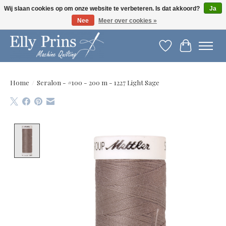
Wij slaan cookies op om onze website te verbeteren. Is dat akkoord?
Ja
Nee
Meer over cookies »
Let op: gewijzigde openingstijden!
Verlanglijst
Winkelwag
Home
/
Seralon - #100 - 200 m - 1227 Light Sage
Product image slideshow Items