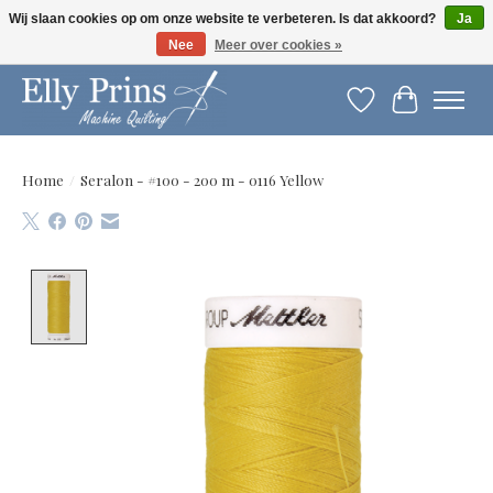
Wij slaan cookies op om onze website te verbeteren. Is dat akkoord?
Ja
Nee
Meer over cookies »
Let op: gewijzigde openingstijden!
Verlanglijst
Winkelwag
Home
/
Seralon - #100 - 200 m - 0116 Yellow
Product image slideshow Items