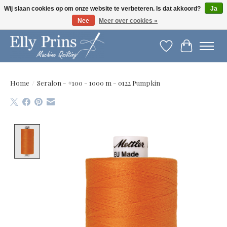
Wij slaan cookies op om onze website te verbeteren. Is dat akkoord?
Ja
Nee
Meer over cookies »
Let op: gewijzigde openingstijden!
Verlanglijst
Winkelwag
Home
/
Seralon - #100 - 1000 m - 0122 Pumpkin
Product image slideshow Items