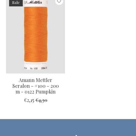
Sale
Amann Mettler
Seralon - #100 - 200
m - 0122 Pumpkin
€2,15
€4,30