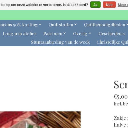
kies op om onze website te verbeteren. Is dat akkoord?
Ja
Nee
Meer 
arens 50% korting
Quiltstoffen
Quiltbenodigdheden
Longarm atelier
Patronen
Overig
Geschiedenis
Stuntaanbieding van de week
Christelijke Qui
Sc
€5,00
Incl. b
Zakje 
halve 