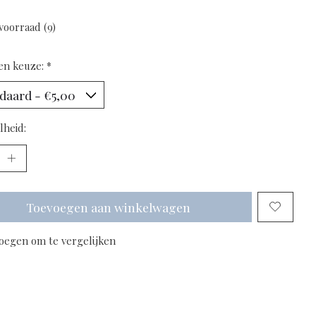
voorraad (9)
en keuze:
*
lheid:
Toevoegen aan winkelwagen
oegen om te vergelijken