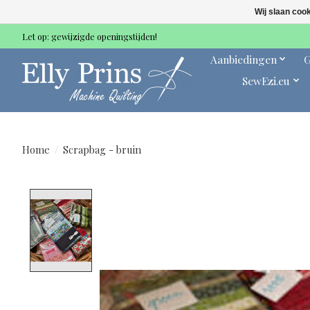
Wij slaan coo
Let op: gewijzigde openingstijden!
Aanbiedingen
G
SewEzi.eu
Home
/
Scrapbag - bruin
Product image slideshow Items