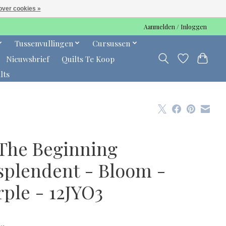
over cookies »
Aanmelden / Inloggen
Tussenvullingen
Cursussen
Nieuwsbrief
Quilts Te Koop
lts
 The Beginning
splendent - Bloom -
rple - 12JYO3