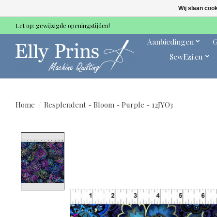
Wij slaan coo
Let op: gewijzigde openingstijden!
Aanbiedingen
G
SewEzi.eu
Home
/
Resplendent - Bloom - Purple - 12JYO3
Product image slideshow Items