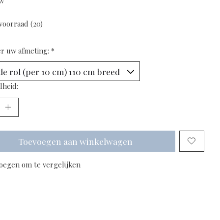
tw
voorraad (20)
er uw afmeting:
*
lheid:
Toevoegen aan winkelwagen
oegen om te vergelijken