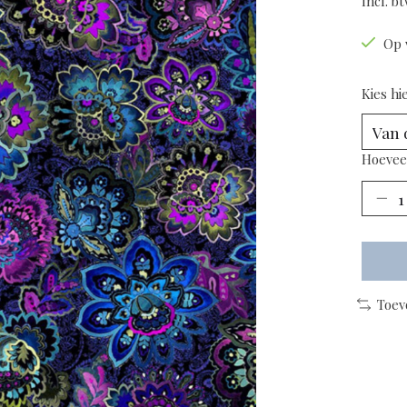
Incl. b
Op 
Kies hi
Hoevee
Toev