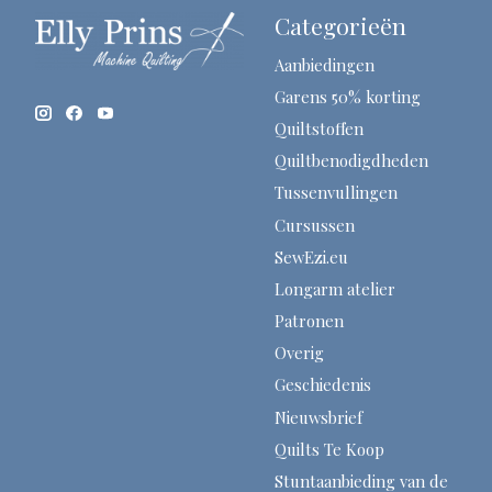
Categorieën
Aanbiedingen
Garens 50% korting
Quiltstoffen
Quiltbenodigdheden
Tussenvullingen
Cursussen
SewEzi.eu
Longarm atelier
Patronen
Overig
Geschiedenis
Nieuwsbrief
Quilts Te Koop
Stuntaanbieding van de