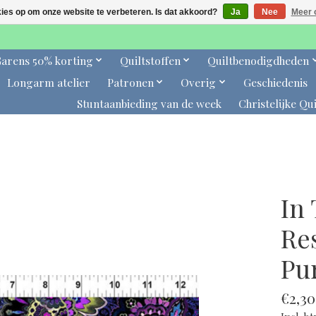
kies op om onze website te verbeteren. Is dat akkoord?
Ja
Nee
Meer 
arens 50% korting
Quiltstoffen
Quiltbenodigdheden
Longarm atelier
Patronen
Overig
Geschiedenis
Stuntaanbieding van de week
Christelijke Qui
In
Re
Pu
€2,30