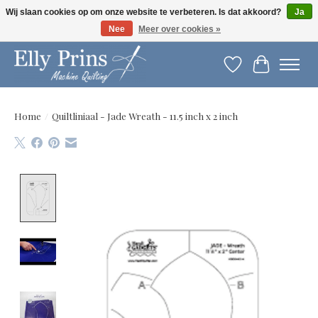
Wij slaan cookies op om onze website te verbeteren. Is dat akkoord?
Ja
Nee
Meer over cookies »
Let op: gewijzigde openingstijden!
Verlanglijst
Winkelwag
Home
/
Quiltliniaal - Jade Wreath - 11.5 inch x 2 inch
Product image slideshow Items