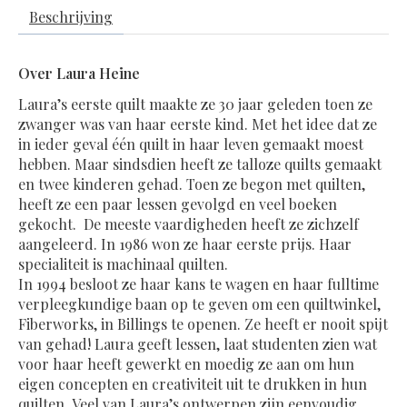
Beschrijving
Over Laura Heine
Laura’s eerste quilt maakte ze 30 jaar geleden toen ze
zwanger was van haar eerste kind. Met het idee dat ze
in ieder geval één quilt in haar leven gemaakt moest
hebben. Maar sindsdien heeft ze talloze quilts gemaakt
en twee kinderen gehad. Toen ze begon met quilten,
heeft ze een paar lessen gevolgd en veel boeken
gekocht. De meeste vaardigheden heeft ze zichzelf
aangeleerd. In 1986 won ze haar eerste prijs. Haar
specialiteit is machinaal quilten.
In 1994 besloot ze haar kans te wagen en haar fulltime
verpleegkundige baan op te geven om een ​​quiltwinkel,
Fiberworks, in Billings te openen. Ze heeft er nooit spijt
van gehad! Laura geeft lessen, laat studenten zien wat
voor haar heeft gewerkt en moedig ze aan om hun
eigen concepten en creativiteit uit te drukken in hun
quilten. Veel van Laura’s ontwerpen zijn eenvoudig,