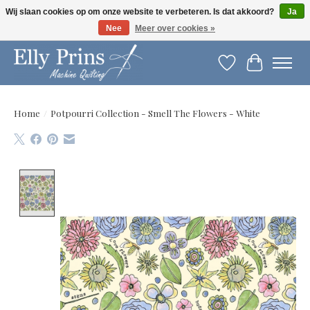
Wij slaan cookies op om onze website te verbeteren. Is dat akkoord?
Ja
Nee
Meer over cookies »
Let op: gewijzigde openingstijden!
Verlanglijst
Winkelwag
Home
/
Potpourri Collection - Smell The Flowers - White
Product image slideshow Items