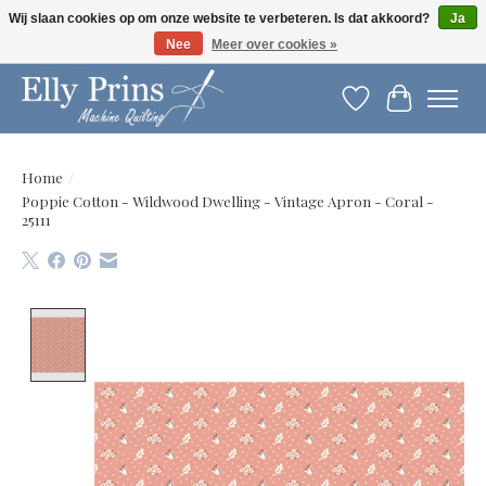
Wij slaan cookies op om onze website te verbeteren. Is dat akkoord?
Ja
Nee
Meer over cookies »
Let op: gewijzigde openingstijden!
Verlanglijst
Winkelwag
Home
/
Poppie Cotton - Wildwood Dwelling - Vintage Apron - Coral -
25111
Product image slideshow Items