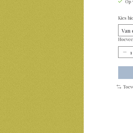
Op 
Kies hi
Hoevee
Toev