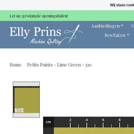
Wij slaan coo
Let op: gewijzigde openingstijden!
Aanbiedingen
G
SewEzi.eu
Home
/
Petits Points - Lime Green - 330
Product image slideshow Items