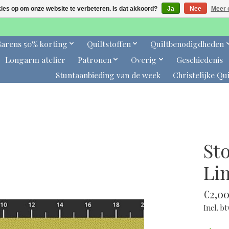
kies op om onze website te verbeteren. Is dat akkoord?
Ja
Nee
Meer 
arens 50% korting
Quiltstoffen
Quiltbenodigdheden
Longarm atelier
Patronen
Overig
Geschiedenis
Stuntaanbieding van de week
Christelijke Qui
Sto
Li
€2,0
Incl. b