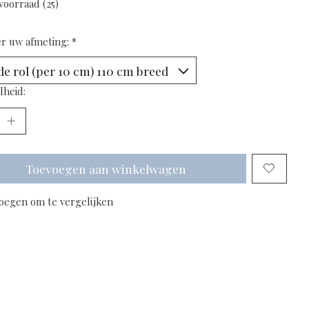
voorraad (25)
er uw afmeting:
*
lheid:
Toevoegen aan winkelwagen
oegen om te vergelijken