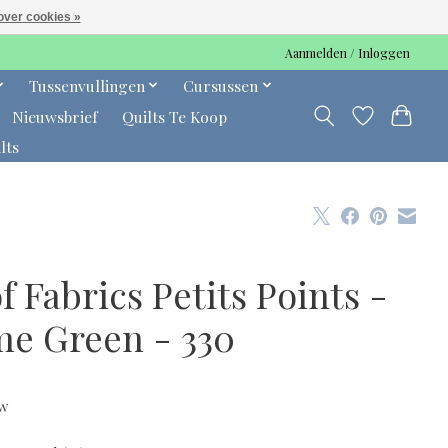
over cookies »
Aanmelden / Inloggen
Tussenvullingen
Cursussen
Nieuwsbrief
Quilts Te Koop
lts
f Fabrics Petits Points -
me Green - 330
0
tw