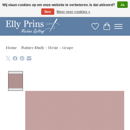
Wij slaan cookies op om onze website te verbeteren. Is dat akkoord?
Ja
Nee
Meer over cookies »
Let op: gewijzigde openingstijden!
Verlanglijst
Winkelwag
Home
/
Nature Study - Hexie - Grape
Product image slideshow Items