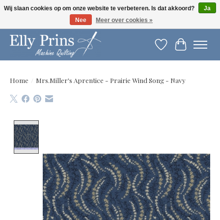
Wij slaan cookies op om onze website te verbeteren. Is dat akkoord?
Ja
Nee
Meer over cookies »
Let op: gewijzigde openingstijden!
Verlanglijst
Winkelwag
Home
/
Mrs.Miller's Aprentice - Prairie Wind Song - Navy
Product image slideshow Items