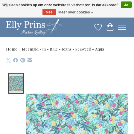
Wij slaan cookies op om onze website te verbeteren. Is dat akkoord?
Ja
Nee
Meer over cookies »
Let op: gewijzigde openingstijden!
Verlanglijst
Winkelwag
Home
/
Mermaid - in - Blue - Jeans - Seaweed - Aqua
Product image slideshow Items