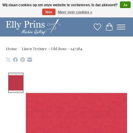
Wij slaan cookies op om onze website te verbeteren. Is dat akkoord?
Ja
Nee
Meer over cookies »
Let op: gewijzigde openingstijden!
Verlanglijst
Winkelwag
Home
/
Linen Texture - Old Rose - 1473R4
Product image slideshow Items