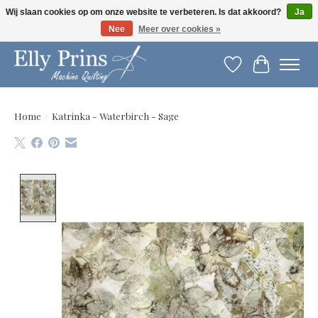
Wij slaan cookies op om onze website te verbeteren. Is dat akkoord?
Ja
Nee
Meer over cookies »
Let op: gewijzigde openingstijden!
Verlanglijst
Winkelwag
Home
/
Katrinka - Waterbirch - Sage
Product image slideshow Items