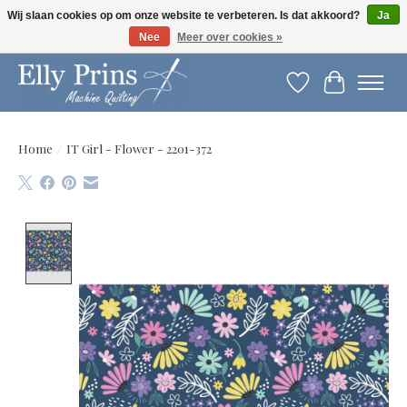
Wij slaan cookies op om onze website te verbeteren. Is dat akkoord?
Ja
Nee
Meer over cookies »
Let op: gewijzigde openingstijden!
Verlanglijst
Winkelwag
Home
/
IT Girl - Flower - 2201-372
Product image slideshow Items