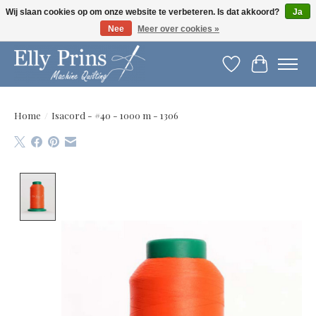
Wij slaan cookies op om onze website te verbeteren. Is dat akkoord?
Ja
Nee
Meer over cookies »
Let op: gewijzigde openingstijden!
Verlanglijst
Winkelwag
Home
/
Isacord - #40 - 1000 m - 1306
Product image slideshow Items