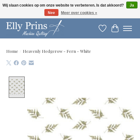
Wij slaan cookies op om onze website te verbeteren. Is dat akkoord?
Ja
Nee
Meer over cookies »
Let op: gewijzigde openingstijden!
Verlanglijst
Winkelwag
Home
/
Heavenly Hedgerow - Fern - White
Product image slideshow Items