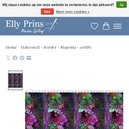
Wij slaan cookies op om onze website te verbeteren. Is dat akkoord?
Ja
Nee
Meer over cookies »
Let op: gewijzigde openingstijden!
Verlanglijst
Winkelwag
Home
/
Halcyon II - Border - Magenta - 20HN3
Product image slideshow Items