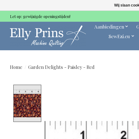
Wij slaan coo
Let op: gewijzigde openingstijden!
Aanbiedingen
G
SewEzi.eu
Home
/
Garden Delights - Paisley - Red
Product image slideshow Items