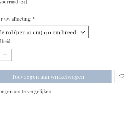
voorraad (24)
er uw afmeting:
*
lheid:
Toevoegen aan winkelwagen
oegen om te vergelijken