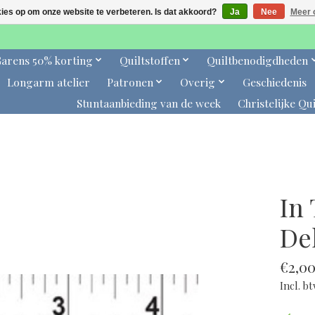
kies op om onze website te verbeteren. Is dat akkoord?
Ja
Nee
Meer 
arens 50% korting
Quiltstoffen
Quiltbenodigdheden
Longarm atelier
Patronen
Overig
Geschiedenis
Stuntaanbieding van de week
Christelijke Qui
In
Del
€2,0
Incl. b