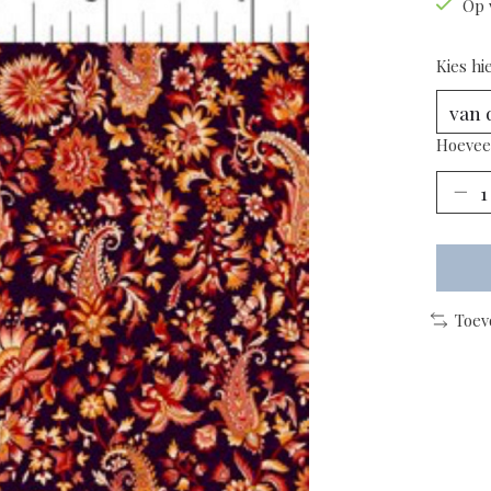
Op 
Kies hi
Hoevee
Toev