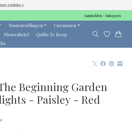
over cookies »
Aanmelden / Inloggen
Tussenvullingen
Cursussen
Nieuwsbrief
Quilts Te Koop
lts
 The Beginning Garden
ights - Paisley - Red
0
tw