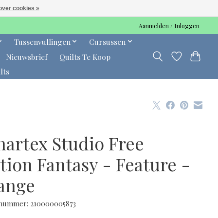
over cookies »
Aanmelden / Inloggen
Tussenvullingen
Cursussen
Nieuwsbrief
Quilts Te Koop
lts
nartex Studio Free
tion Fantasy - Feature -
ange
lnummer: 210000005873