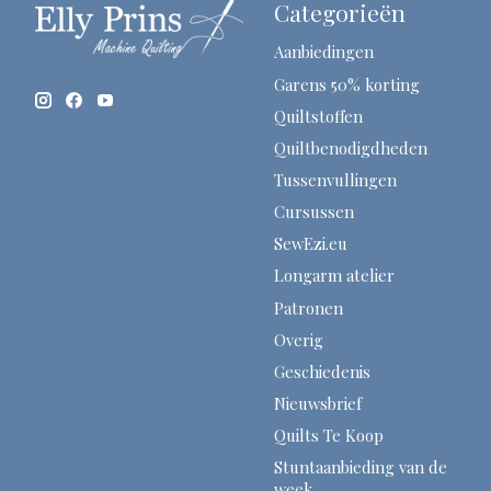
Categorieën
Aanbiedingen
Garens 50% korting
Quiltstoffen
Quiltbenodigdheden
Tussenvullingen
Cursussen
SewEzi.eu
Longarm atelier
Patronen
Overig
Geschiedenis
Nieuwsbrief
Quilts Te Koop
Stuntaanbieding van de
week