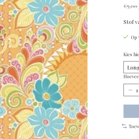
€5,00
Stof 
Op 
Kies hi
Hoevee
Toev