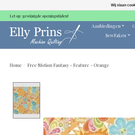
Wij slaan coo
Let op: gewijzigde openingstijden!
Aanbiedingen
G
SewEzi.eu
Home
/
Free Motion Fantasy - Feature - Orange
Product image slideshow Items