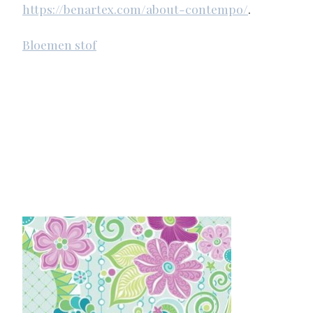
https://benartex.com/about-contempo/
.
Bloemen stof
Items van productcarrousel