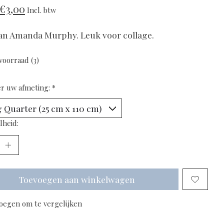
€3,00
Incl. btw
van Amanda Murphy. Leuk voor collage.
voorraad (3)
er uw afmeting:
*
lheid:
Toevoegen aan winkelwagen
oegen om te vergelijken