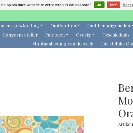
kies op om onze website te verbeteren. Is dat akkoord?
Ja
Nee
Meer 
arens 50% korting
Quiltstoffen
Quiltbenodigdheden
Longarm atelier
Patronen
Overig
Geschiedenis
Stuntaanbieding van de week
Christelijke Qui
Be
Mo
Or
Artike