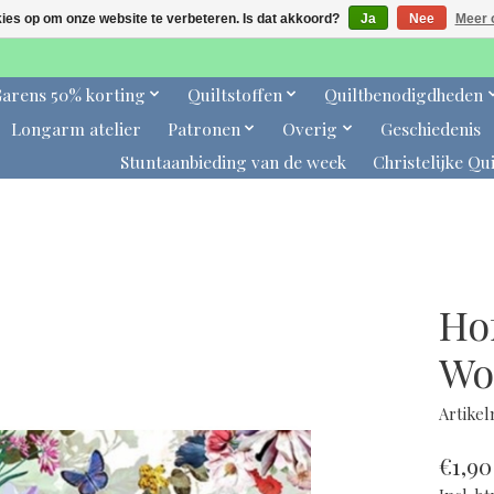
kies op om onze website te verbeteren. Is dat akkoord?
Ja
Nee
Meer 
arens 50% korting
Quiltstoffen
Quiltbenodigdheden
Longarm atelier
Patronen
Overig
Geschiedenis
Stuntaanbieding van de week
Christelijke Qui
Ho
Wo
Artike
€1,90