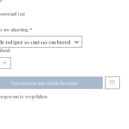
tw
voorraad (29)
er uw afmeting:
*
lheid:
Toevoegen aan winkelwagen
oegen om te vergelijken