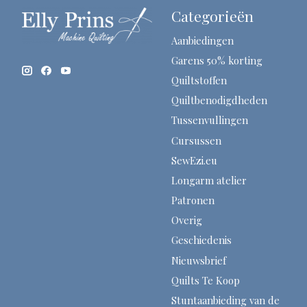
Categorieën
Aanbiedingen
Garens 50% korting
Quiltstoffen
Quiltbenodigdheden
Tussenvullingen
Cursussen
SewEzi.eu
Longarm atelier
Patronen
Overig
Geschiedenis
Nieuwsbrief
Quilts Te Koop
Stuntaanbieding van de