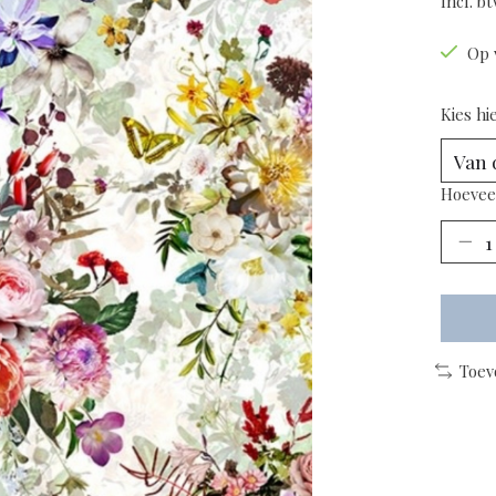
Incl. b
Op 
Kies hi
Hoevee
Toev