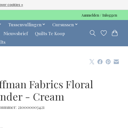
over cookies »
Aanmelden / Inloggen
Tussenvullingen
Cursussen
Nieuwsbrief
Quilts Te Koop
lts
ffman Fabrics Floral
nder - Cream
lnummer: 210000003421