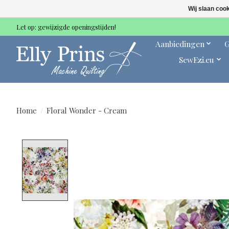
Wij slaan coo
Let op: gewijzigde openingstijden!
Aanbiedingen
G
SewEzi.eu
Home
/
Floral Wonder - Cream
Product image slideshow Items